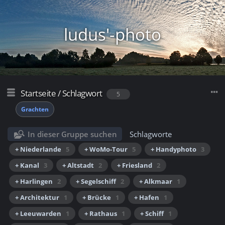
ludus'-photo
Startseite
/
Schlagwort
5
Grachten
In dieser Gruppe suchen
Schlagworte
+ Niederlande
5
+ WoMo-Tour
5
+ Handyphoto
3
+ Kanal
3
+ Altstadt
2
+ Friesland
2
+ Harlingen
2
+ Segelschiff
2
+ Alkmaar
1
+ Architektur
1
+ Brücke
1
+ Hafen
1
+ Leeuwarden
1
+ Rathaus
1
+ Schiff
1