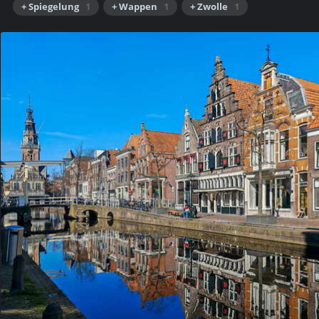
+ Spiegelung
1
+ Wappen
1
+ Zwolle
1