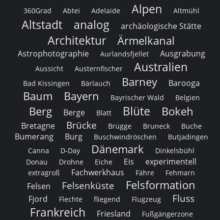
Alpen
360Grad
Abtei
Adelaide
Altmühl
Altstadt
analog
archäologische Stätte
Architektur
Ärmelkanal
Astrophotographie
Ausgrabung
Aurlandsfjellet
Australien
Aussicht
Austernfischer
Barney
Barooga
Bad Kissingen
Bärlauch
Baum
Bayern
Bayrischer Wald
Belgien
Blüte
Berg
Bokeh
Berge
Blatt
Brücke
Bretagne
Brügge
Bruneck
Buche
Bumerang
Burg
Buschwindröschen
Butjadingen
Dänemark
Canna
D-Day
Dinkelsbühl
Eis
experimentell
Donau
Drohne
Eiche
Fachwerkhaus
extragroß
Fähre
Fehmarn
Felsformation
Felsenküste
Felsen
Fluss
Fjord
Flechte
fliegend
Flugzeug
Frankreich
Friesland
Fußgängerzone