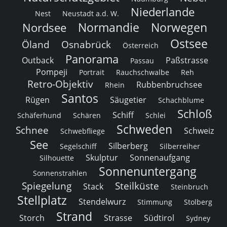
Niederlande
Nest
Neustadt a.d. W.
Normandie
Norwegen
Nordsee
Ostsee
Öland
Osnabrück
Österreich
Panorama
Outback
Paßstrasse
Passau
Pompeji
Portrait
Rauchschwalbe
Reh
Retro-Objektiv
Rubbenbruchsee
Rhein
Santos
Rügen
Säugetier
Schachblume
Schloß
Schiff
Schäferhund
Schären
Schlei
Schweden
Schnee
Schweiz
Schwebfliege
See
Silberberg
Segelschiff
Silberreiher
Skulptur
Sonnenaufgang
Silhouette
Sonnenuntergang
Sonnenstrahlen
Spiegelung
Steilküste
Stack
Steinbruch
Stellplatz
Stendelwurz
Stimmung
Stolberg
Strand
Storch
Strasse
Südtirol
Sydney