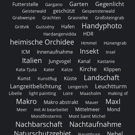
Garten
Gegenlicht
Futterstelle
Gargano
geschützt
Geisterwald
Gespensterwald
Grabwespe
Grachten
Grasnelke
Großsteingrab
Handyphoto
Hafen
Grötvik
Guissény
HDR
Hardangervidda
heimische Orchidee
Himmel
Hünengrab
Insekt
ICM
Innenaufnahme
Insel
Italien
Jungvogel
Kanal
Kastanie
Kirche
Klippen
Kata-Tjuta
Kater
Katze
Landschaft
Kunst
Küste
Kunstflug
Langzeitbelichtung
Leuchtturm
Lengerich
Libelle
light painting
Loire
Maasholm
making of
Makro
Maxl
Makro abstrakt
Mauer
Mittelmeer
Mond
Meer
mit AI bearbeitet
Mondfinsternis
Mont Saint Michel
Nachbarschaft
Nachtaufnahme
Naturschutzgebiet
Nebel
Naumburg