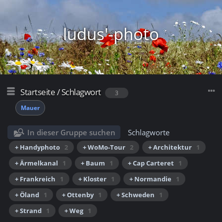
ludus'-photo
Startseite
/
Schlagwort
3
Mauer
In dieser Gruppe suchen
Schlagworte
+ Handyphoto
2
+ WoMo-Tour
2
+ Architektur
1
+ Ärmelkanal
1
+ Baum
1
+ Cap Carteret
1
+ Frankreich
1
+ Kloster
1
+ Normandie
1
+ Öland
1
+ Ottenby
1
+ Schweden
1
+ Strand
1
+ Weg
1