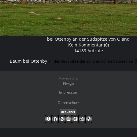
bei Ottenby an der Südspitze von Öland
Kein Kommentar (0)
14189 Aufrufe
Baum bei Ottenby
an der Südspitze der schwedischen Ostseeinsel
Powered by
Piwigo
Impressum
Datenschutz
Besucher
0
1
7
6
3
0
4