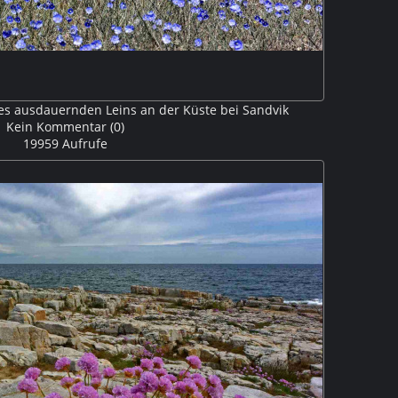
es ausdauernden Leins an der Küste bei Sandvik
Kein Kommentar (0)
19959 Aufrufe
em blauen Wasser der Ostsee, ausdauernder Lein an
Küste bei Sandvik V306622