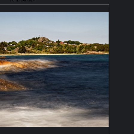
 San Lazzaro aus. Die Landschaft mit den kleinen Städten
i
n das UNESCO-Welterbe aufgenommen
. Die Amalfitana,
ste entlangführt ist für Wohnmobile gesperrt. M5P