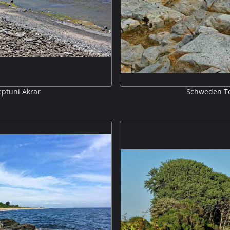
eptuni Akrar
Schweden Tou
em großen Geröllfeld, das sich
Zwischen den zerklüfteten San
ht. Am Horizont die Insel
Blå-