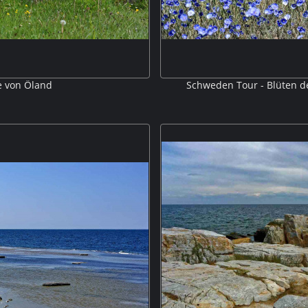
e von Öland
Schweden Tour - Blüten d
 Öland bei Mörbylanga V306851
Ein Meer blauer Blüten vor d
der 