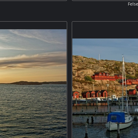
Fels
Die Felsenküste beim Stellpla
 der Halbinsel Cotentin in der
mit einem ND-Filter
umhafte Landschaft mit tollen
 Küste. Ein weiteres Bild mit dem
n. M5P