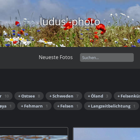
ludus'-photo
Neueste Fotos
r
10
+ Ostsee
8
+ Schweden
7
+ Öland
3
+ Felsenkü
røya
1
+ Fehmarn
1
+ Felsen
1
+ Langzeitbelichtung
1