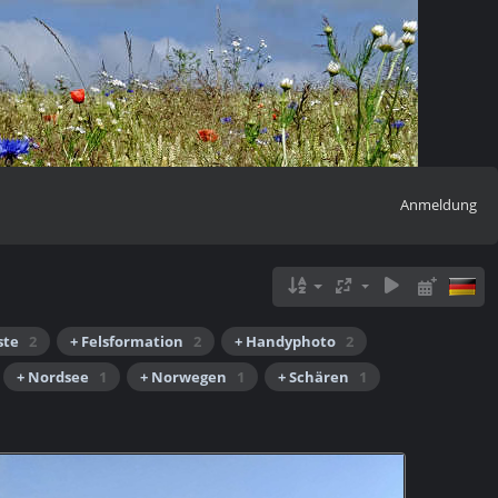
Anmeldung
ste
2
+ Felsformation
2
+ Handyphoto
2
+ Nordsee
1
+ Norwegen
1
+ Schären
1