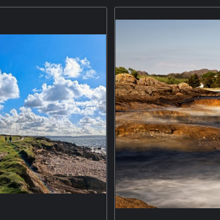
albinsel Butjadingen bei
Der Blick auf die Amalfiküste von
amen seiner speziellen Art der
in den Bergen über dem Meer ist 
eln umdreht. Der Steinwälzer war
die Strasse, die an der Kü
a, in Deutschland soll es keine
9, 60% crop