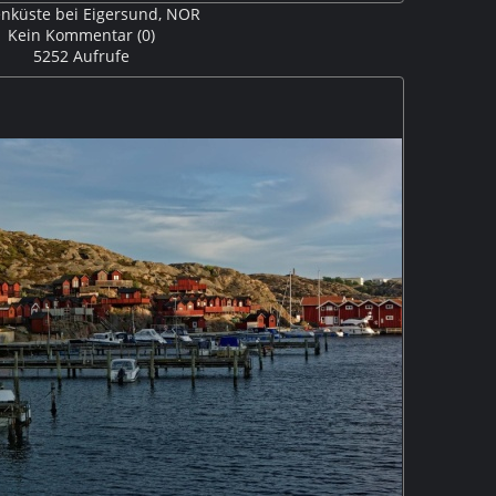
enküste bei Eigersund, NOR
Kein Kommentar (0)
5252 Aufrufe
tz von Egersund auf der Insel Eigerøya. Aufgenommen
 und 3 Sekunden Belichtungszeit. D8507687