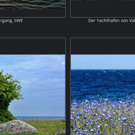
ergang, SWE
Der Yachthafen von Va
lsen und die untergehende Sonne
Am Yachthafen von Valbodalen 
man einen schönen Blick auf d