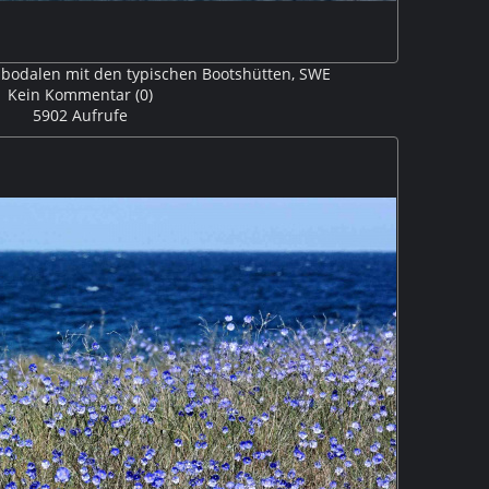
lbodalen mit den typischen Bootshütten, SWE
Kein Kommentar (0)
5902 Aufrufe
führte ein Steg auf eine vorgelagerte Insel, von dem
ie im warmen Abendlicht liegenden Bootshütten hatte
V315493