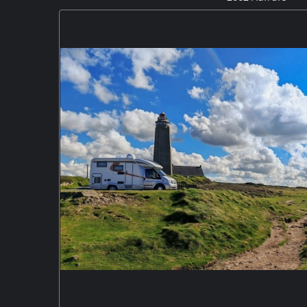
Ein Steinwälzer am Langwarder Groden auf der H
Fedderwardersiel. Der Steinwälzer verdankt seinen N
Nahrungssuche, bei der er am Strand Steine und Musch
vermutlich auf der "Durchreise" nach Nord-, Osteurop
Brutpaare mehr geben. OM11491