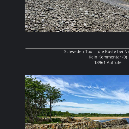
Schweden Tour - die Küste bei N
Kein Kommentar (0)
13961 Aufrufe
Neptuni Akrar oder Neptuns Felder bestehen aus ein
mit einer Tiefe von bis zu 200m am Ufer entlangzie
Jungfrun. V306556