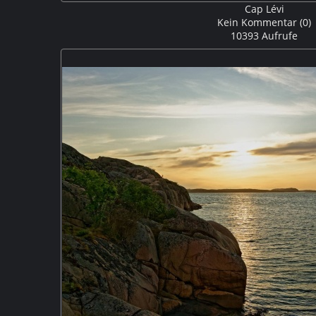
Cap Lévi
Kein Kommentar (0)
10393 Aufrufe
Das Cap Lévi ist eine Landzunge an der Nordwestküste
Normandie. Rund um das Cap Lévi findet man eine tra
Ausblicken auf das Meer und die bizarren Felsen an der
Leuchtturm ist
hier
zu finde