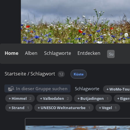
Home
Alben
Schlagworte
Entdecken
Startseite
/
Schlagwort
12
Küste
In dieser Gruppe suchen
Schlagworte
+ WoMo-Tou
+ Himmel
2
+ Valbodalen
2
+ Butjadingen
1
+ Eige
+ Strand
1
+ UNESCO Weltnaturerbe
1
+ Vogel
1