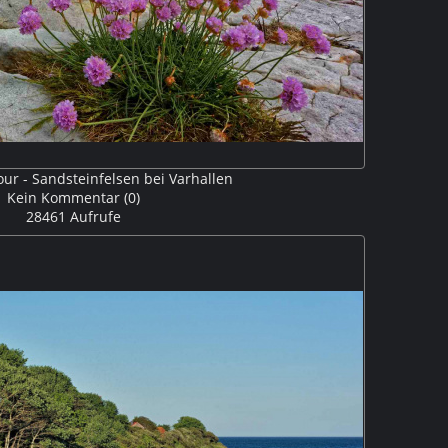
r - Sandsteinfelsen bei Varhallen
Kein Kommentar (0)
28461 Aufrufe
dsteinfelsen von Varhallen wächst in den Felsspalten
die Grasnelke
V306310