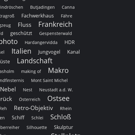
indröschen
Butjadingen
Canna
Fachwerkhaus
tragroß
Fähre
Frankreich
Fluss
gzeug
geschützt
ld
Gespensterwald
photo
HDR
Hardangervidda
Italien
Jungvogel
Kanal
sel
Landschaft
üste
Makro
asholm
making of
dfinsternis
Mont Saint Michel
Nebel
Nest
Neustadt a.d. W.
Ostsee
rück
Österreich
Retro-Objektiv
Reh
Rhein
Schloß
Schiff
en
Schlei
Skulptur
lberreiher
Silhouette