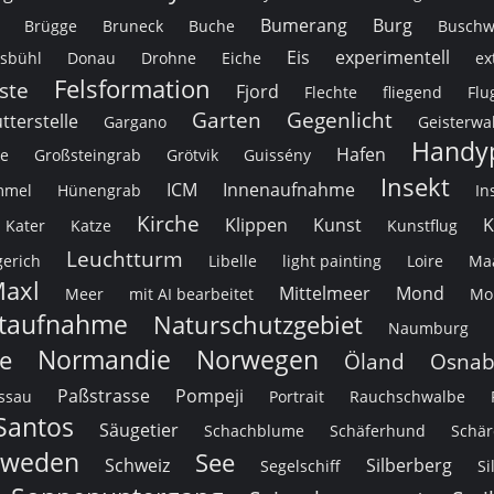
Bumerang
Burg
Brügge
Bruneck
Buche
Buschw
Eis
experimentell
lsbühl
Donau
Drohne
Eiche
ex
Felsformation
ste
Fjord
Flechte
fliegend
Flu
Garten
Gegenlicht
tterstelle
Gargano
Geisterwa
Handy
Hafen
ke
Großsteingrab
Grötvik
Guissény
Insekt
ICM
Innenaufnahme
mmel
Hünengrab
In
Kirche
Klippen
Kunst
K
Kater
Katze
Kunstflug
Leuchtturm
erich
Libelle
light painting
Loire
Ma
axl
Mittelmeer
Mond
Meer
mit AI bearbeitet
Mon
taufnahme
Naturschutzgebiet
Naumburg
Normandie
Norwegen
e
Öland
Osnab
Paßstrasse
Pompeji
ssau
Portrait
Rauchschwalbe
Santos
Säugetier
Schachblume
Schäferhund
Schär
hweden
See
Schweiz
Silberberg
Segelschiff
Si