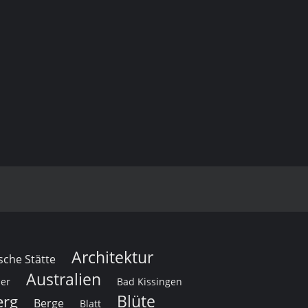
Architektur
sche Stätte
Australien
her
Bad Kissingen
Blüte
erg
Berge
Blatt