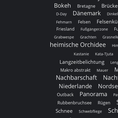
Bokeh
Brücke
Bretagne
Dänemark
D-Day
Dinke
Felsenkü
Felsen
Fehmarn
Friesland
Fu
Fußgängerzone
Grabwespe
Grachten
Grasnel
heimische Orchidee
Hi
Kastanie
Kata-Tjuta
Langzeitbelichtung
Leng
M
Makro abstrakt
Mauer
Nachbarschaft
Nach
Niederlande
Nordse
Panorama
Outback
Pa
Rubbenbruchsee
Rügen
Sc
Schnee
Schwebfliege