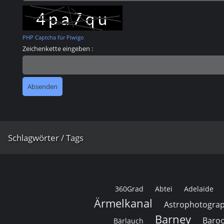
PHP Captcha für Piwigo
Zeichenkette eingeben :
Schlagwörter / Tags
360Grad
Abtei
Adelaide
Ärmelkanal
Astrophotograp
Barney
Baro
Bärlauch