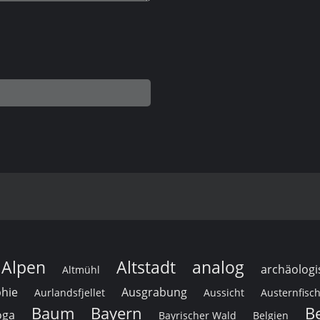
Alpen
Altstadt
analog
archäologi
Altmühl
hie
Ausgrabung
Aurlandsfjellet
Aussicht
Austernfisc
Baum
Bayern
B
oga
Bayrischer Wald
Belgien