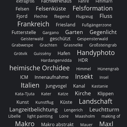
Fachwerkhaus
extragroß
Fähre
Fehmarn
Felsformation
Felsenküste
Felsen
Fluss
Fjord
Flechte
fliegend
Flugzeug
Frankreich
Friesland
Fußgängerzone
Garten
Gegenlicht
Futterstelle
Gargano
geschützt
Geisterwald
Gespensterwald
Grabwespe
Grachten
Grasnelke
Großsteingrab
Handyphoto
Hafen
Grötvik
Guissény
HDR
Hardangervidda
heimische Orchidee
Himmel
Hünengrab
Insekt
ICM
Innenaufnahme
Insel
Italien
Jungvogel
Kanal
Kastanie
Kirche
Klippen
Kata-Tjuta
Kater
Katze
Landschaft
Kunst
Küste
Kunstflug
Langzeitbelichtung
Leuchtturm
Lengerich
Libelle
light painting
Loire
Maasholm
making of
Makro
Maxl
Makro abstrakt
Mauer