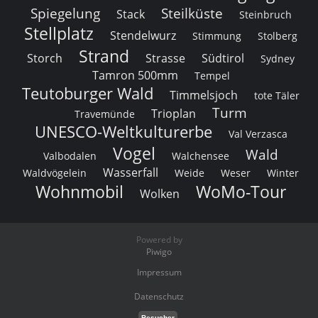
Spiegelung
Steilküste
Stack
Steinbruch
Stellplatz
Stendelwurz
Stimmung
Stolberg
Strand
Storch
Strasse
Südtirol
Sydney
Tamron 500mm
Tempel
Teutoburger Wald
Timmelsjoch
tote Täler
Turm
Trioplan
Travemünde
UNESCO-Weltkulturerbe
Val Verzasca
Vogel
Wald
Valbodalen
Walchensee
Wasserfall
Waldvögelein
Weide
Weser
Winter
Wohnmobil
WoMo-Tour
Wolken
Powered by
Piwigo
Impressum
Datenschutz
Besucher