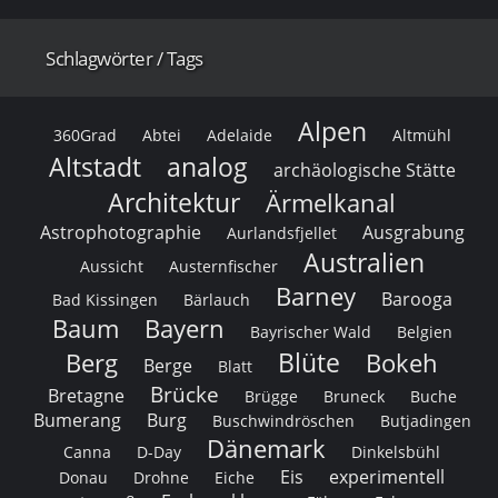
Schlagwörter / Tags
Alpen
360Grad
Abtei
Adelaide
Altmühl
Altstadt
analog
archäologische Stätte
Architektur
Ärmelkanal
Astrophotographie
Ausgrabung
Aurlandsfjellet
Australien
Aussicht
Austernfischer
Barney
Barooga
Bad Kissingen
Bärlauch
Baum
Bayern
Bayrischer Wald
Belgien
Blüte
Berg
Bokeh
Berge
Blatt
Brücke
Bretagne
Brügge
Bruneck
Buche
Bumerang
Burg
Buschwindröschen
Butjadingen
Dänemark
Canna
D-Day
Dinkelsbühl
Eis
experimentell
Donau
Drohne
Eiche