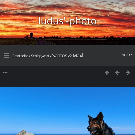
ludus'-photo
Santos & Maxl
10/37
Startseite
/
Schlagwort
/