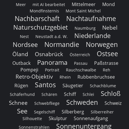
Mittelmeer
Mond
Meer
mit AI bearbeitet
Mondfinsternis
Mont Saint Michel
Nachbarschaft
Nachtaufnahme
Naturschutzgebiet
Nebel
Naumburg
Niederlande
Nest
Neustadt a.d. W.
Normandie
Norwegen
Nordsee
Ostsee
Öland
Osnabrück
Österreich
Panorama
Outback
Paßstrasse
Passau
Pompeji
Portrait
Rauchschwalbe
Reh
Retro-Objektiv
Rubbenbruchsee
Rhein
Santos
Rügen
Säugetier
Schachblume
Schloß
Schiff
Schäferhund
Schären
Schlei
Schweden
Schnee
Schweiz
Schwebfliege
See
Silberberg
Segelschiff
Silberreiher
Skulptur
Sonnenaufgang
Silhouette
Sonnenuntergang
Sonnenstrahlen