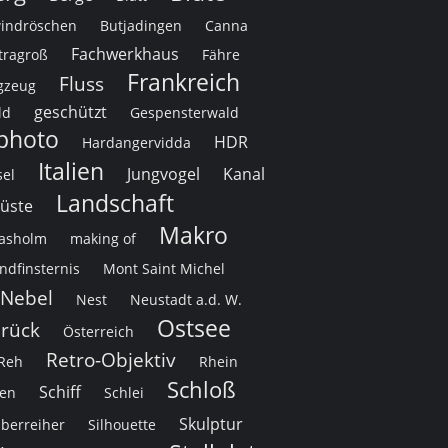
indröschen
Butjadingen
Canna
Fachwerkhaus
tragroß
Fähre
Frankreich
Fluss
gzeug
geschützt
ld
Gespensterwald
photo
HDR
Hardangervidda
Italien
Jungvogel
Kanal
sel
Landschaft
üste
Makro
asholm
making of
dfinsternis
Mont Saint Michel
Nebel
Nest
Neustadt a.d. W.
Ostsee
rück
Österreich
Retro-Objektiv
Reh
Rhein
Schloß
Schiff
en
Schlei
Skulptur
lberreiher
Silhouette