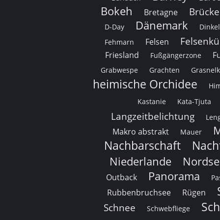
Bokeh
Brücke
Bretagne
Dänemark
D-Day
Dinke
Felsenkü
Felsen
Fehmarn
Friesland
Fu
Fußgängerzone
Grabwespe
Grachten
Grasnel
heimische Orchidee
Hi
Kastanie
Kata-Tjuta
Langzeitbelichtung
Leng
M
Makro abstrakt
Mauer
Nachbarschaft
Nach
Niederlande
Nordse
Panorama
Outback
Pa
Rubbenbruchsee
Rügen
Sc
Schnee
Schwebfliege