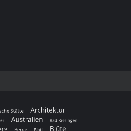
Architektur
sche Stätte
Australien
her
Bad Kissingen
Blüte
erg
Berge
Blatt