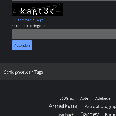
PHP Captcha für Piwigo
Zeichenkette eingeben :
Schlagwörter / Tags
360Grad
Abtei
Adelaide
Ärmelkanal
Astrophotograp
Barney
Baro
Bärlauch