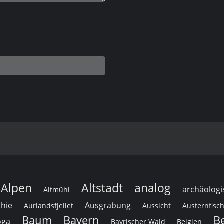
Alpen
Altstadt
analog
archäologi
Altmühl
hie
Ausgrabung
Aurlandsfjellet
Aussicht
Austernfisc
Baum
Bayern
B
oga
Bayrischer Wald
Belgien