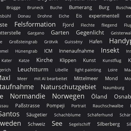
Bumerang
Burg
Brügge
Bruneck
Buche
Buschw
Eis
experimentell
lsbühl
Donau
Drohne
Eiche
ex
Felsformation
ste
Fjord
Flechte
fliegend
Flu
Garten
Gegenlicht
tterstelle
Gargano
Geisterwa
Handy
Hafen
ke
Großsteingrab
Grötvik
Guissény
Insekt
ICM
Innenaufnahme
mmel
Hünengrab
In
Kirche
Klippen
Kunst
K
Kater
Katze
Kunstflug
Leuchtturm
erich
Libelle
light painting
Loire
Ma
axl
Mittelmeer
Mond
Meer
mit AI bearbeitet
Mon
taufnahme
Naturschutzgebiet
Naumburg
Normandie
Norwegen
e
Öland
Osnab
Paßstrasse
Pompeji
ssau
Portrait
Rauchschwalbe
Santos
Säugetier
Schachblume
Schäferhund
Schär
hweden
See
Schweiz
Silberberg
Segelschiff
Si