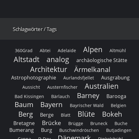
Schlagwörter / Tags
Alpen
360Grad
Abtei
Adelaide
Altmühl
Altstadt
analog
archäologische Stätte
Architektur
Ärmelkanal
Astrophotographie
Ausgrabung
Aurlandsfjellet
Australien
Aussicht
Austernfischer
Barney
Barooga
Bad Kissingen
Bärlauch
Baum
Bayern
Bayrischer Wald
Belgien
Blüte
Berg
Bokeh
Berge
Blatt
Brücke
Bretagne
Brügge
Bruneck
Buche
Bumerang
Burg
Buschwindröschen
Butjadingen
Dänemark
Canna
D-Day
Dinkelsbühl