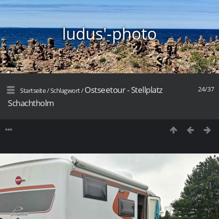
ludus'-photo
Ostseetour - Stellplatz
24/37
Startseite
/
Schlagwort
/
Schachtholm