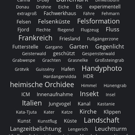
Eis
experimentell
Donau
Drohne
Eiche
Fachwerkhaus
extragroß
Fähre
Fehmarn
Felsformation
Felsenküste
Felsen
Fluss
Fjord
Flechte
fliegend
Flugzeug
Frankreich
Friesland
Fußgängerzone
Garten
Gegenlicht
Futterstelle
Gargano
geschützt
Geisterwald
Gespensterwald
Grabwespe
Grachten
Grasnelke
Großsteingrab
Handyphoto
Hafen
Grötvik
Guissény
HDR
Hardangervidda
heimische Orchidee
Himmel
Hünengrab
Insekt
ICM
Innenaufnahme
Insel
Italien
Jungvogel
Kanal
Kastanie
Kirche
Klippen
Kata-Tjuta
Kater
Katze
Landschaft
Kunst
Küste
Kunstflug
Langzeitbelichtung
Leuchtturm
Lengerich