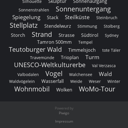
Skulptur
Sonnenaufgang
Silhouette
Sonnenuntergang
Sonnenstrahlen
Spiegelung
Steilküste
Stack
Steinbruch
Stellplatz
Stendelwurz
Stimmung
Stolberg
Strand
Storch
Strasse
Südtirol
Sydney
Tamron 500mm
Tempel
Teutoburger Wald
Timmelsjoch
tote Täler
Turm
Trioplan
Travemünde
UNESCO-Weltkulturerbe
Val Verzasca
Vogel
Wald
Valbodalen
Walchensee
Wasserfall
Waldvögelein
Weide
Weser
Winter
Wohnmobil
WoMo-Tour
Wolken
Powered by
Piwigo
Impressum