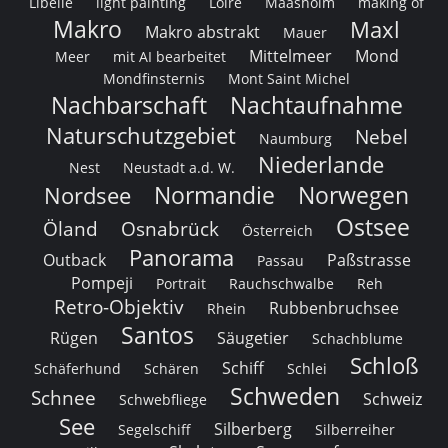
Libelle
light painting
Loire
Maasholm
making of
Makro
Maxl
Makro abstrakt
Mauer
Mittelmeer
Mond
Meer
mit AI bearbeitet
Mondfinsternis
Mont Saint Michel
Nachbarschaft
Nachtaufnahme
Naturschutzgebiet
Nebel
Naumburg
Niederlande
Nest
Neustadt a.d. W.
Normandie
Norwegen
Nordsee
Ostsee
Öland
Osnabrück
Österreich
Panorama
Outback
Paßstrasse
Passau
Pompeji
Portrait
Rauchschwalbe
Reh
Retro-Objektiv
Rubbenbruchsee
Rhein
Santos
Rügen
Säugetier
Schachblume
Schloß
Schiff
Schäferhund
Schären
Schlei
Schweden
Schnee
Schweiz
Schwebfliege
See
Silberberg
Segelschiff
Silberreiher