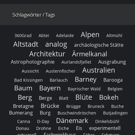
Schlagwörter / Tags
Alpen
360Grad
Abtei
Adelaide
Altmühl
Altstadt
analog
archäologische Stätte
Architektur
Ärmelkanal
Astrophotographie
Ausgrabung
Aurlandsfjellet
Australien
Aussicht
Austernfischer
Barney
Barooga
Bad Kissingen
Bärlauch
Baum
Bayern
Bayrischer Wald
Belgien
Blüte
Berg
Bokeh
Berge
Blatt
Brücke
Bretagne
Brügge
Bruneck
Buche
Bumerang
Burg
Buschwindröschen
Butjadingen
Dänemark
Canna
D-Day
Dinkelsbühl
Eis
experimentell
Donau
Drohne
Eiche
Fachwerkhaus
extragroß
Fähre
Fehmarn