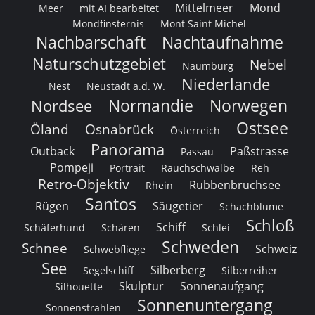
Mittelmeer
Mond
Meer
mit AI bearbeitet
Mondfinsternis
Mont Saint Michel
Nachbarschaft
Nachtaufnahme
Naturschutzgebiet
Nebel
Naumburg
Niederlande
Nest
Neustadt a.d. W.
Normandie
Norwegen
Nordsee
Ostsee
Öland
Osnabrück
Österreich
Panorama
Outback
Paßstrasse
Passau
Pompeji
Portrait
Rauchschwalbe
Reh
Retro-Objektiv
Rubbenbruchsee
Rhein
Santos
Rügen
Säugetier
Schachblume
Schloß
Schiff
Schäferhund
Schären
Schlei
Schweden
Schnee
Schweiz
Schwebfliege
See
Silberberg
Segelschiff
Silberreiher
Skulptur
Sonnenaufgang
Silhouette
Sonnenuntergang
Sonnenstrahlen