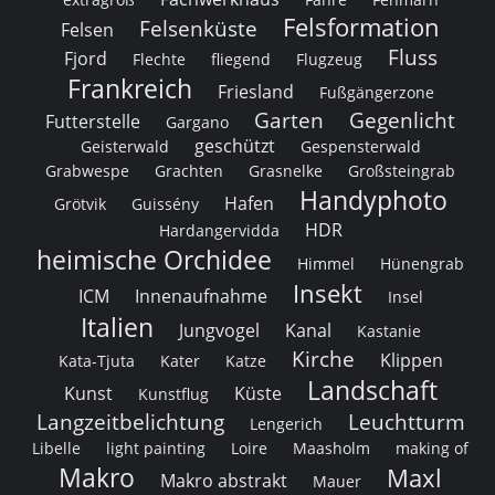
Felsformation
Felsenküste
Felsen
Fluss
Fjord
Flechte
fliegend
Flugzeug
Frankreich
Friesland
Fußgängerzone
Garten
Gegenlicht
Futterstelle
Gargano
geschützt
Geisterwald
Gespensterwald
Grabwespe
Grachten
Grasnelke
Großsteingrab
Handyphoto
Hafen
Grötvik
Guissény
HDR
Hardangervidda
heimische Orchidee
Himmel
Hünengrab
Insekt
ICM
Innenaufnahme
Insel
Italien
Jungvogel
Kanal
Kastanie
Kirche
Klippen
Kata-Tjuta
Kater
Katze
Landschaft
Kunst
Küste
Kunstflug
Langzeitbelichtung
Leuchtturm
Lengerich
Libelle
light painting
Loire
Maasholm
making of
Makro
Maxl
Makro abstrakt
Mauer