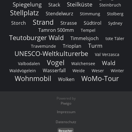
Spiegelung
Steilküste
Stack
Steinbruch
Stellplatz
Stendelwurz
Stimmung
Stolberg
Strand
Storch
Strasse
Südtirol
Sydney
Tamron 500mm
Tempel
Teutoburger Wald
Timmelsjoch
tote Täler
Turm
Trioplan
Travemünde
UNESCO-Weltkulturerbe
Val Verzasca
Vogel
Wald
Valbodalen
Walchensee
Wasserfall
Waldvögelein
Weide
Weser
Winter
Wohnmobil
WoMo-Tour
Wolken
Powered by
Piwigo
Impressum
Datenschutz
Besucher