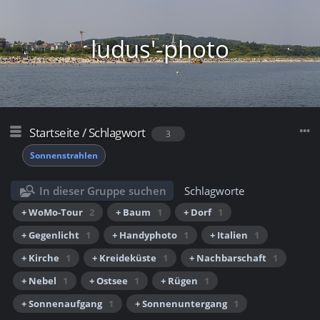
ludus'-photo
Startseite
/
Schlagwort
3
Sonnenstrahlen
In dieser Gruppe suchen
Schlagworte
+ WoMo-Tour
2
+ Baum
1
+ Dorf
1
+ Gegenlicht
1
+ Handyphoto
1
+ Italien
1
+ Kirche
1
+ Kreideküste
1
+ Nachbarschaft
1
+ Nebel
1
+ Ostsee
1
+ Rügen
1
+ Sonnenaufgang
1
+ Sonnenuntergang
1