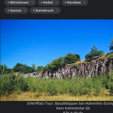
+ Mittelmeer
1
+ Nebel
1
+ Nordsee
1
+ Santos
1
+ Steinbruch
1
Eifel/Pfalz-Tour: Basaltklippen bei Hohenfels-Essi
Kein Kommentar (0)
879 Aufrufe