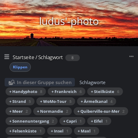
ludus'-photo
Startseite
/
Schlagwort
8
Klippen
In dieser Gruppe suchen
Schlagworte
+ Handyphoto
8
+ Frankreich
6
+ Steilküste
6
+ Strand
5
+ WoMo-Tour
5
+ Ärmelkanal
4
+ Meer
2
+ Normandie
2
+ Quiberville-sur-Mer
2
+ Sonnenuntergang
2
+ Capri
1
+ Eifel
1
+ Felsenküste
1
+ Insel
1
+ Maxl
1