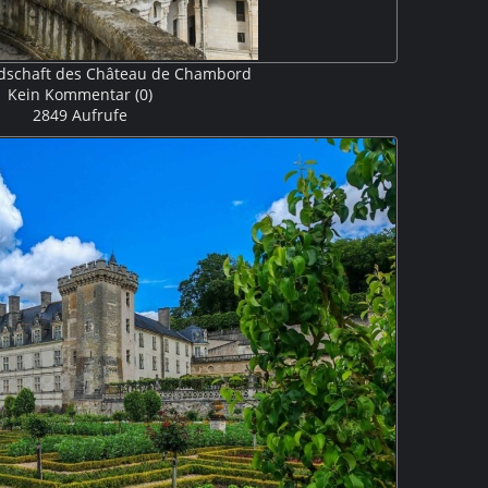
dschaft des Château de Chambord
Kein Kommentar (0)
2849 Aufrufe
chaft ist mit das auffälligste Merkmal des Schlosses, die
gartig ist. In den beiden Schlossflügeln finden sich
rdnete Kamine, Fenster und Türmchen. M5P