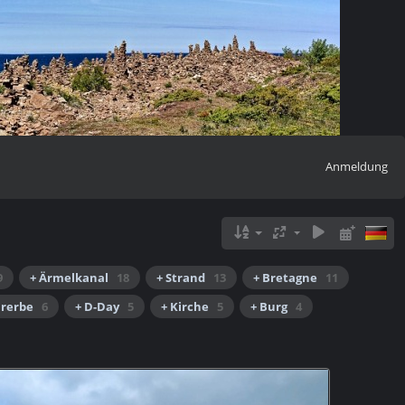
Anmeldung
9
+ Ärmelkanal
18
+ Strand
13
+ Bretagne
11
urerbe
6
+ D-Day
5
+ Kirche
5
+ Burg
4