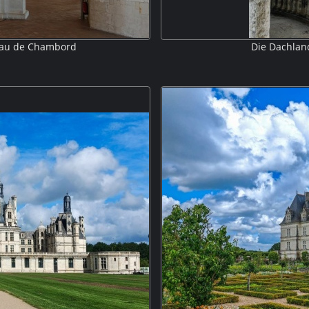
eau de Chambord
Die Dachlan
durch eine riesige bis zum Dach
Die ungewöhnlich reiche Dachlands
cht. Es können zwei Personen
in dieser Form nahezu einzi
h begegnen! Die Erfindung dieser
asymmetrisch angeo
geschrieben. M5P