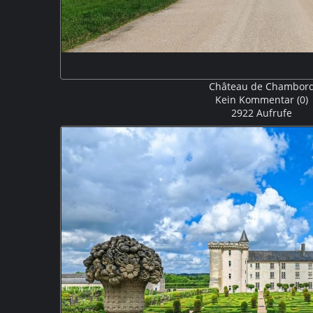
Château de Chambor
Kein Kommentar (0)
2922 Aufrufe
Das Schloss Chambord ist das größte Schloss des Loir
in der ersten Hälfte des 16. Jahrhunderts unter König Fr
bei Chambord errichtet und gilt als das prächtigst