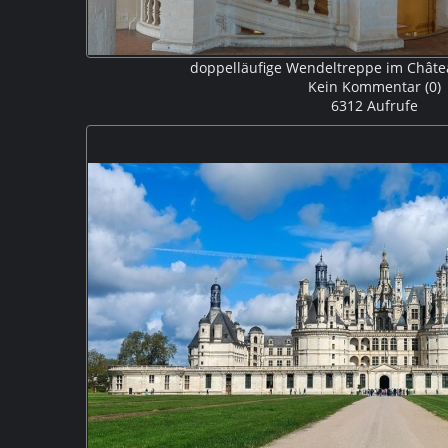
doppelläufige Wendeltreppe im Chât
Kein Kommentar (0)
6312 Aufrufe
Das bis oben hin offene Treppenhaus des Donjon wird 
durchlaufende doppelläufige Wendeltreppe beherrs
gleichzeitig rauf- oder runtergehen ohne dass sie sic
Treppenform wird Leonardo da Vinci zu