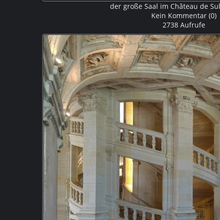
der große Saal im Château de Sul
Kein Kommentar (0)
2738 Aufrufe
Der Große Saal des Château de Sully-sur-Loire
diente 
und fungierte auch einige Male als Theater fungier
Südostwand stammt aus dem 15. Jah