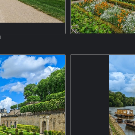
d
etales. Der Renaissancebau wurde
Das Schloss Villandry, das als e
anz I. als Prunk- und Jagdschloss
Schlösser gilt, wurde zusa
e aller Loireschlösser. M5P
Mittelalterliche Elemente wie
Ein