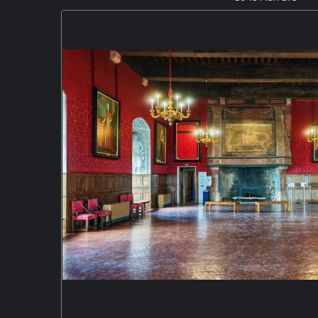
Die Markthalle von Lorris gehört zur Gruppe der offenen
und einem Kirchenschiff, das von zwei durch Holzpfe
eingerahmt wird. Sie hat ein vierseitiges Dach und steht
Dachstuhl besteht aus Eichenh