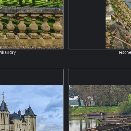
illandry
Fisch
au de Villandry. Es ist vor allem
Auf dem Weg die Loire hinauf h
 für eine komplette Gartenanlage
Fischerboote b
konstruktion handelt. Die Gärten
m Wassergarten, Ziergärten und