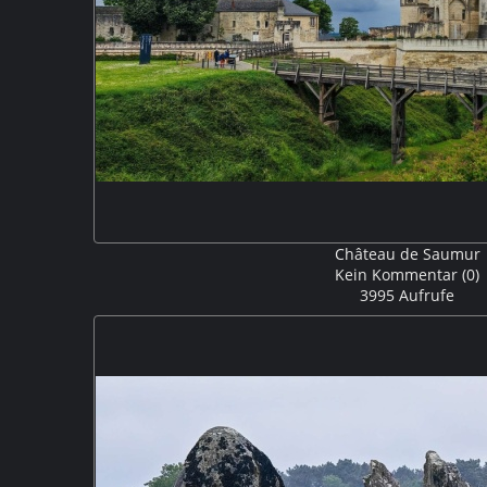
Château de Saumur
Kein Kommentar (0)
3995 Aufrufe
Das Schloß von Saumur wurde um 1230 als Festung auf
erbaut und wurde Anfang des 14. Jahrhunderts zur
Chateau de Saumur ist seit 1862 histori