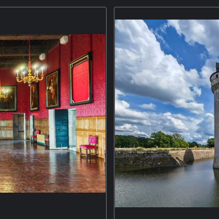
 Hallen mit rechteckigem Grundriss
Die Markthalle in Lorris sta
iler getrennten Seitenschiffen
wiedererrichtet nach dem Vorbi
 auf vier Reihen von Pfeilern. Der
M
olz. M5P