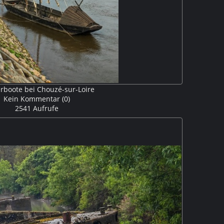
erboote bei Chouzé-sur-Loire
Kein Kommentar (0)
2541 Aufrufe
aben wir in Chouzé-sur-Loire Station gemacht und diese
eim Musée des Mariniers gesehen. M5P