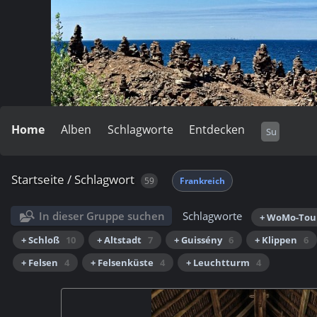
Home
Alben
Schlagworte
Entdecken
Startseite
/
Schlagwort
59
Frankreich
In dieser Gruppe suchen
Schlagworte
+ WoMo-Tou
+ Schloß
10
+ Altstadt
7
+ Guissény
6
+ Klippen
6
+ Felsen
4
+ Felsenküste
4
+ Leuchtturm
4