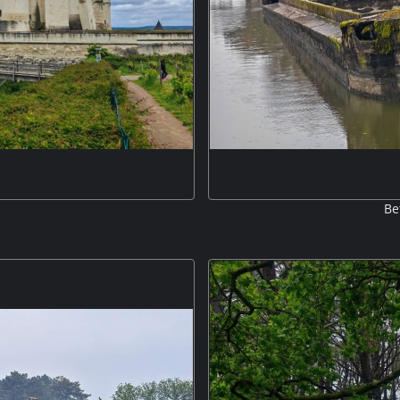
Be
 Basis einer noch älteren Burg
Am Canal de la Martinière, de
 Königsburg umgewandelt. Das
gesunkenen La
sches Denkmal. M5P