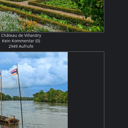
Château de Villandry
Kein Kommentar (0)
2949 Aufrufe
ines der letzten an der Loire im Renaissancestil gebauten
mmen mit einem großen Garten 1536 fertiggestellt.
 dekorative Türmchen und Pechnasen und italienischer
fluss fehlen fast ganz. M5P