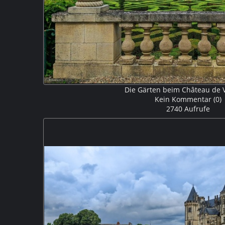
Die Gärten beim Château de V
Kein Kommentar (0)
2740 Aufrufe
Das nächste Schloß auf unserer Loiretour war das Châte
wegen seiner Gärten berühmt, die ein seltenes Beispiel
der Renaissance bieten – auch wenn es sich um eine Re
sind auf drei Ebenen angelegt und bestehen aus eine
Küchengärten. M5P