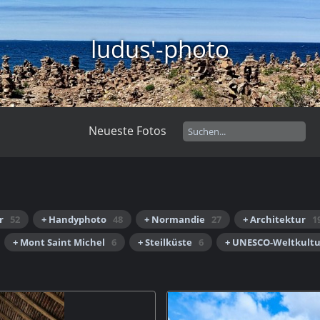
ludus'-photo
Neueste Fotos
r
52
+ Handyphoto
48
+ Normandie
27
+ Architektur
1
+ Mont Saint Michel
6
+ Steilküste
6
+ UNESCO-Weltkult