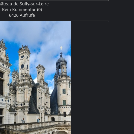
âteau de Sully-sur-Loire
Kein Kommentar (0)
6426 Aufrufe
m südlichen Ufer der Loire und ist allseitig von breiten
chitektur vermittelt zwar immer noch einen trutzigen
nige wehrhafte architektonische Elemente, doch hatte die
Umbauten seit dem 17. Jahrhundert keine militärische
 mehr.
M5P, P
erspektive korrigiert