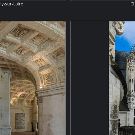
ly-sur-Loire
Ch
als Fest- und Repräsentationssaal
Die Schlossanlage erhebt sich a
te. Sein großer Kamin an der
Wassergräben umgeben. Die Ar
rhundert. M5P
Eindruck und besitzt auch noch ei
Anlage aufgrund zahlreicher 
Funktion