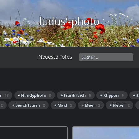
ludus'-photo
Neueste Fotos
r
13
+ Handyphoto
9
+ Frankreich
6
+ Klippen
6
+ 
2
+ Leuchtturm
2
+ Maxl
2
+ Meer
2
+ Nebel
2