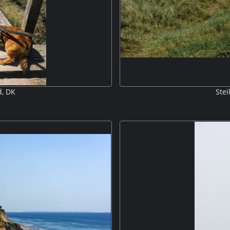
d, DK
Stei
Treppe an den Strand. Maxl und
Unser nächster Stellplatz lag we
en und den Strand zu erkunden.
und mit Blick auf