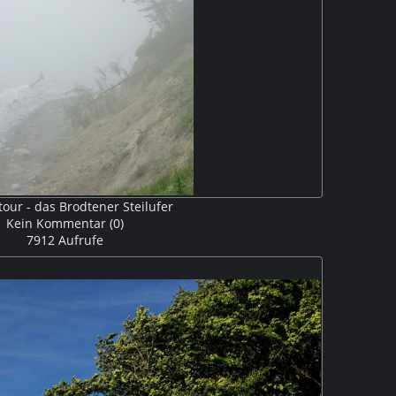
our - das Brodtener Steilufer
Kein Kommentar (0)
7912 Aufrufe
 Steilufer Land zurück. Die Winterstürme führen jedes
rüchen an der Steilküste V309429