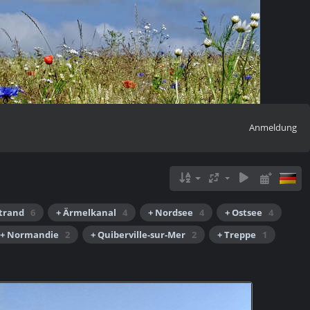
Anmeldung
Strand
6
+ Ärmelkanal
4
+ Nordsee
4
+ Ostsee
4
+ Normandie
2
+ Quiberville-sur-Mer
2
+ Treppe
1