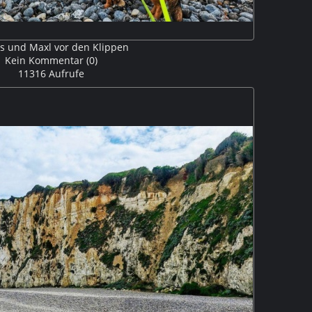
s und Maxl vor den Klippen
Kein Kommentar (0)
11316 Aufrufe
 von Quiberville-sur-Mer. Die Kiesel des Strandes haben
n, die sich bei vergangenen Erdrutschen aus der Kreide
 permanente Rollen der Wellen hat sie geformt. M5P