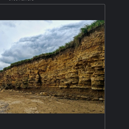
 San Lazzaro aus. Die Landschaft mit den kleinen Städten
i
n das UNESCO-Welterbe aufgenommen
. Die Amalfitana,
ste entlangführt ist für Wohnmobile gesperrt. M5P