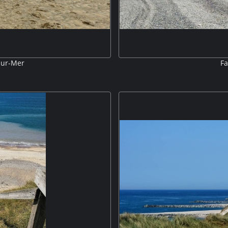
sur-Mer
Fa
ste der von hohen Klippen umrahmt
Der ausgedehnte Kieselstrand vo
h vor dem Kieselstarnd langzieht,
begranzt, d