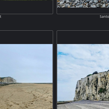
t
Santo
an eine gute Aussicht auf die
Santos und Maxl vor den Klippen
rühen Abends, sie ziehen sich über
sich aus den Feuersteinschichte
 M5P
gelöst haben, gebildet. Das