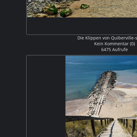
Die Klippen von Quiberville-
Kein Kommentar (0)
6475 Aufrufe
Quiberville-sur-Mer ist ein Badeort an der Alabasterkü
wird. Bei Ebbe kann man gut auf dem Sandstrand, der sic
spazierengehen M5P