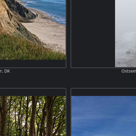
r, DK
Ostseet
rekt an der Steilküste nahe der
Die See holt sich am Brodtener
 Leuchtturm. V316399
Jahr zu Abb