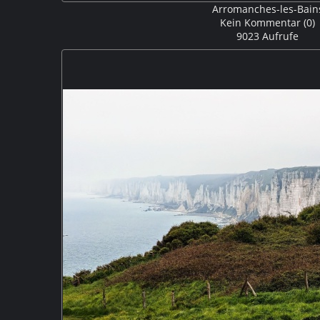
Arromanches-les-Bain
Kein Kommentar (0)
9023 Aufrufe
Sonnenuntergang am Strand von Arromanche-les-Ba
Manvieux und am Horizont Reste eines künstlichen Hafen
Landung 1944 angelegt hab