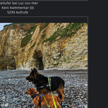
teilufer bei Luc-sur-mer
Kein Kommentar (0)
5299 Aufrufe
-sur-mer ziehen sich die Falaises des Confessionnaux
zuvor bei Fécamp oder Tréport, aus weicherem Gestein
durch die Wellen viel stärker ausgesetzt. M5P