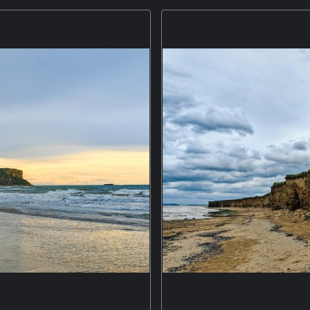
eres“, ist das wohl bekannteste
Der Blick auf die Amalfiküste von
Meter hohen Felsplateau am
in den Bergen über dem Meer ist 
Italia„, den schönsten Dörfern des
die Strasse, die an der Kü