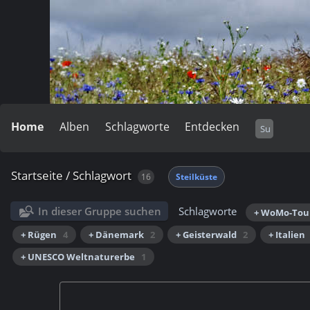
Home
Alben
Schlagworte
Entdecken
Startseite
/
Schlagwort
16
Steilküste
In dieser Gruppe suchen
Schlagworte
+ WoMo-Tou
+ Rügen
4
+ Dänemark
2
+ Geisterwald
2
+ Italien
+ UNESCO Weltnaturerbe
1