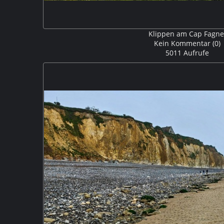
Klippen am Cap Fagne
Kein Kommentar (0)
5011 Aufrufe
Nördlich von Fécamp liegt das Cap Fagnet von dem m
Steilküste hat. Die Klippen verlieren sich im Dunst des f
10km an der Küste lang.