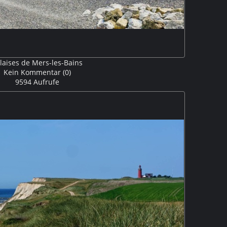
laises de Mers-les-Bains
Kein Kommentar (0)
9594 Aufrufe
n Mers-les-Bains wird wird von imposanten Kreidefelsen
ie eine Höhe von 80m erreichen M5P