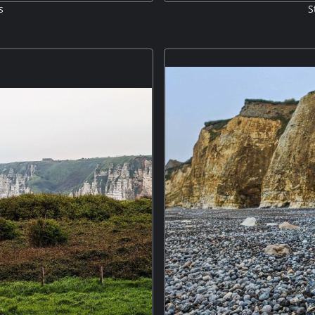
s
S
ins. Im Hintergrund das Cap
Zwischen Luc-sur-mer und Lion
s, den die Alliierten bei ihrer
lang. Ganz andere Klippen wie 
en. M5P
und damit der Ersion 