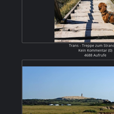
Trans - Treppe zum Stran
Kein Kommentar (0)
4688 Aufrufe
Direkt am Stellplatz führte eine steile und lange 
Santos waren natürlich gleich dabei hinunterzulauf
HM9