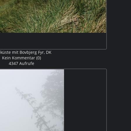
lküste mit Bovbjerg Fyr, DK
Kein Kommentar (0)
4347 Aufrufe
iter südlich bei Trans. Wieder direkt an der Steilküste
 den Leuchttrurm von Bovbjerg. V316438