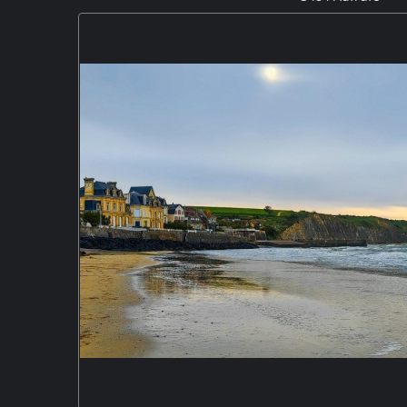
Tropea, auch genannt „die Perle des tyrrhenischen Me
Städtchen Kalabriens. Tropea liegt auf einem 40 
Tyrrhenischen Meer und zählt zu den „Borghi più belli d’
Landes. M5P