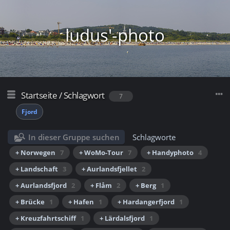
ludus'-photo
Startseite
/
Schlagwort
7
Fjord
In dieser Gruppe suchen
Schlagworte
+ Norwegen
7
+ WoMo-Tour
7
+ Handyphoto
4
+ Landschaft
3
+ Aurlandsfjellet
2
+ Aurlandsfjord
2
+ Flåm
2
+ Berg
1
+ Brücke
1
+ Hafen
1
+ Hardangerfjord
1
+ Kreuzfahrtschiff
1
+ Lärdalsfjord
1