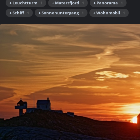
+ Leuchtturm
1
+ Matersfjord
1
+ Panorama
1
+ Schiff
1
+ Sonnenuntergang
1
+ Wohnmobil
1