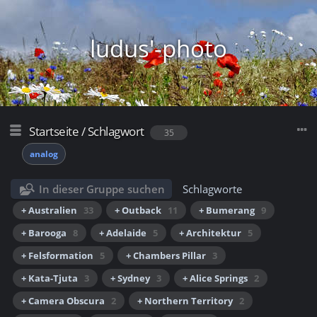
ludus'-photo
Startseite
/
Schlagwort
35
analog
In dieser Gruppe suchen
Schlagworte
+ Australien
33
+ Outback
11
+ Bumerang
9
+ Barooga
8
+ Adelaide
5
+ Architektur
5
+ Felsformation
5
+ Chambers Pillar
3
+ Kata-Tjuta
3
+ Sydney
3
+ Alice Springs
2
+ Camera Obscura
2
+ Northern Territory
2