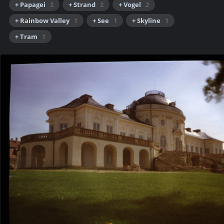
+ Papagei
2
+ Strand
2
+ Vogel
2
+ Rainbow Valley
1
+ See
1
+ Skyline
1
+ Tram
1