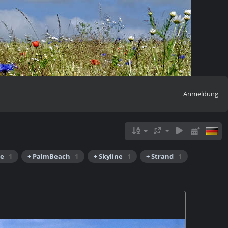
Anmeldung
ke
1
+ PalmBeach
1
+ Skyline
1
+ Strand
1