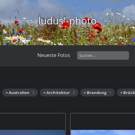
ludus'-photo
Neueste Fotos
+ Australien
3
+ Architektur
2
+ Brandung
1
+ Brüc