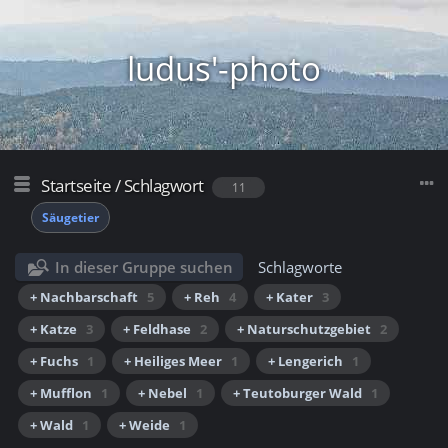
ludus'-photo
Startseite
/
Schlagwort
11
Säugetier
In dieser Gruppe suchen
Schlagworte
+ Nachbarschaft
5
+ Reh
4
+ Kater
3
+ Katze
3
+ Feldhase
2
+ Naturschutzgebiet
2
+ Fuchs
1
+ Heiliges Meer
1
+ Lengerich
1
+ Mufflon
1
+ Nebel
1
+ Teutoburger Wald
1
+ Wald
1
+ Weide
1