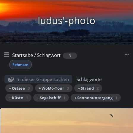
ludus'-photo
Startseite
/
Schlagwort
3
Fehmarn
In dieser Gruppe suchen
Schlagworte
+ Ostsee
3
+ WoMo-Tour
3
+ Strand
2
+ Küste
1
+ Segelschiff
1
+ Sonnenuntergang
1